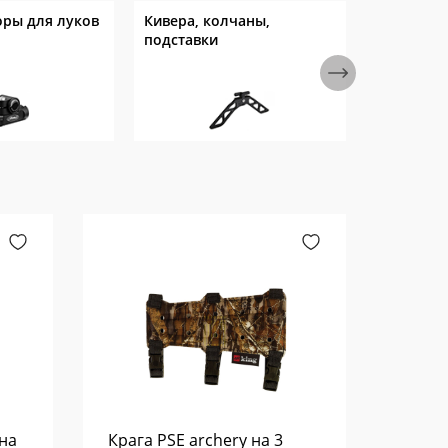
оры для луков
Кивера, колчаны,
Защита дл
подставки
лука
ина
Крага PSE archery на 3