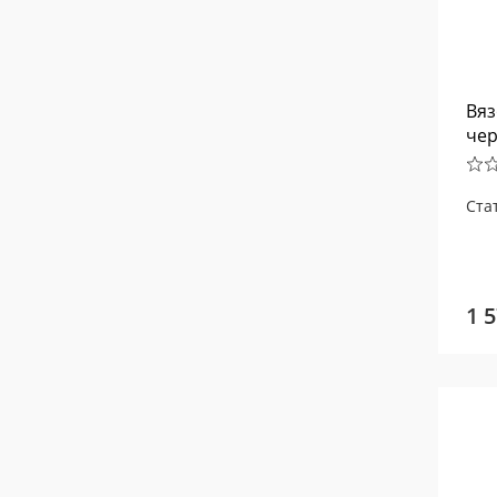
Вяз
чер
Ста
1 