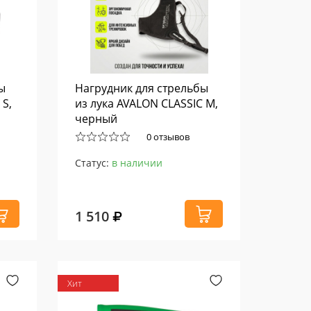
ы
Нагрудник для стрельбы
 S,
из лука AVALON CLASSIC M,
черный
0 отзывов
Статус:
в наличии
1 510
Хит