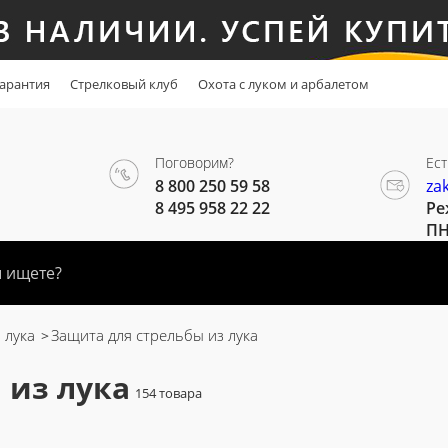
арантия
Стрелковый клуб
Охота с луком и арбалетом
Поговорим?
Ест
8 800 250 59 58
za
8 495 958 22 22
Ре
ПН
 лука
Защита для стрельбы из лука
 из лука