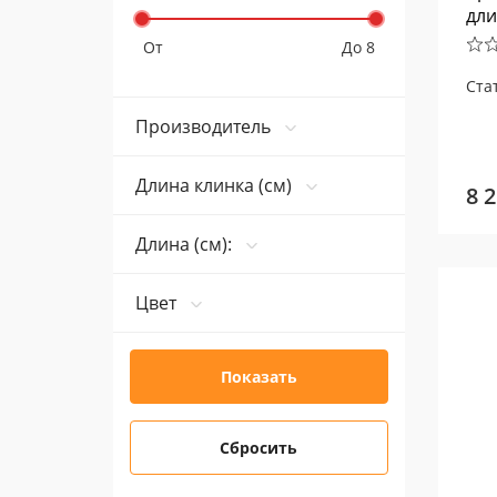
дли
От
До 8
Ста
Производитель
Длина клинка (см)
8 
Длина (см):
Цвет