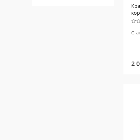
Кра
кор
Ста
2 