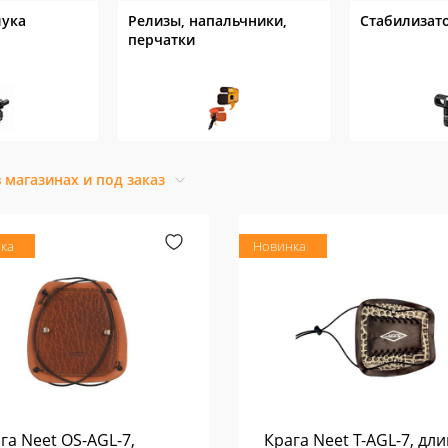
лука
Релизы, напальчники,
Стабилизат
перчатки
в магазинах и под заказ
ка
Новинка
га Neet OS-AGL-7,
Крага Neet T-AGL-7, дл