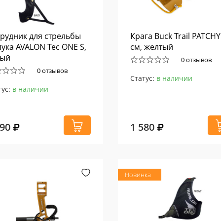
рудник для стрельбы
Крага Buck Trail PATCHY
лука AVALON Tec ONE S,
см, желтый
вый
0 отзывов
0 отзывов
Статус:
в наличии
тус:
в наличии
590
1 580
Новинка