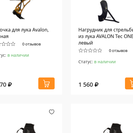
очка для лука Avalon,
Нагрудник для стрельб
ная
из лука AVALON Tec ONE
левый
0 отзывов
0 отзывов
тус:
в наличии
Статус:
в наличии
570
1 560