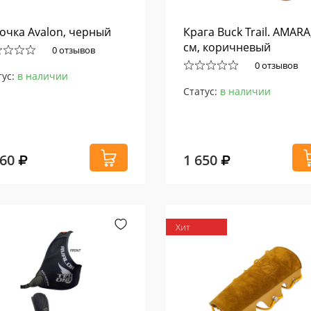
очка Avalon, черный
Крага Buck Trail. AMARA
см, коричневый
0 отзывов
0 отзывов
тус:
в наличии
Статус:
в наличии
760
1 650
Хит