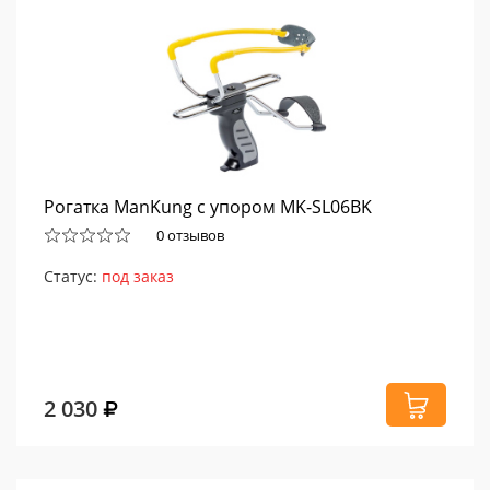
Рогатка ManKung с упором MK-SL06BK
0 отзывов
Статус:
под заказ
2 030