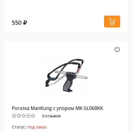
550
Рогатка ManKung с упором MK-SL06BKK
0 отзывов
Статус:
под заказ