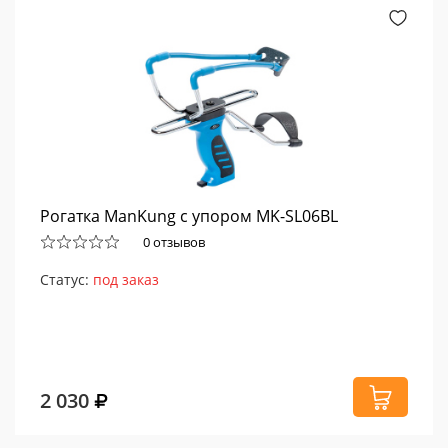
Рогатка ManKung с упором MK-SL06BL
0 отзывов
Статус:
под заказ
2 030