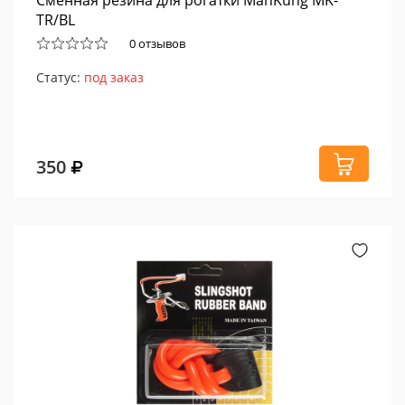
Сменная резина для рогатки ManKung MK-
TR/BL
0 отзывов
Статус:
под заказ
350