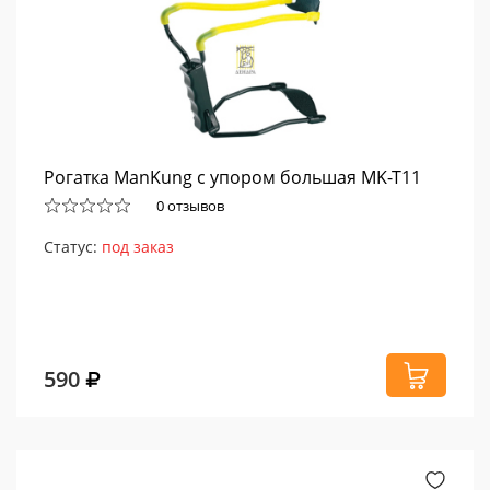
Рогатка ManKung с упором большая MK-T11
0 отзывов
Статус:
под заказ
590