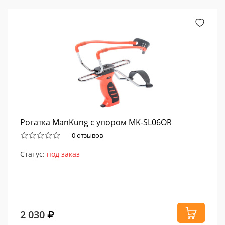
Рогатка ManKung с упором MK-SL06OR
0 отзывов
Статус:
под заказ
2 030