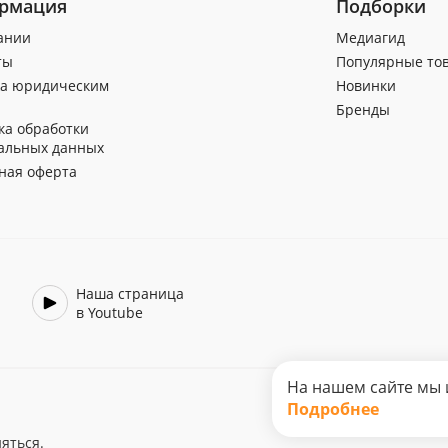
рмация
Подборки
ании
Медиагид
ты
Популярные то
а юридическим
Новинки
Бренды
ка обработки
альных данных
ная оферта
Наша страница
в Youtube
На нашем сайте мы 
Подробнее
яться.