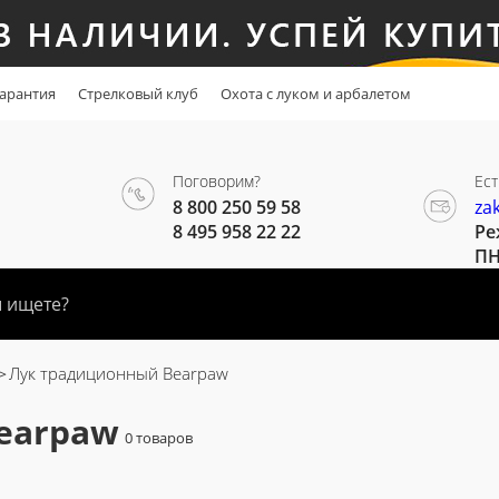
арантия
Стрелковый клуб
Охота с луком и арбалетом
Поговорим?
Ест
8 800 250 59 58
za
8 495 958 22 22
Ре
ПН
Лук традиционный Bearpaw
earpaw