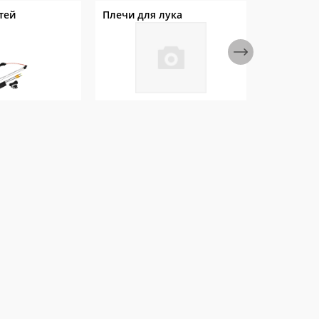
тей
Плечи для лука
Рукоятки 