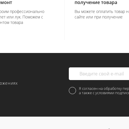
емонт
получение товара
роим профессионально
Вы можете оплатить товар н
лет или лук. Поможем с
сайте или при получение
нтом товара
ложениях
Я согласен на обработку пе
а также с условиями подпис