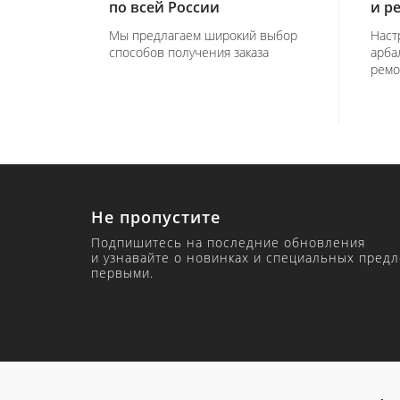
по всей России
и р
Мы предлагаем широкий выбор
Наст
способов получения заказа
арба
ремо
Не пропустите
Подпишитесь на последние обновления
и узнавайте о новинках и специальных пред
первыми.