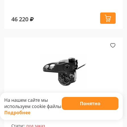
46 220
На нашем сайте мы
Полочка для блочного лука Mathews Ultrarest
Понятно
используем cookie файлы
Tri
Подробнее
0 отзывов
Статус:
под заказ