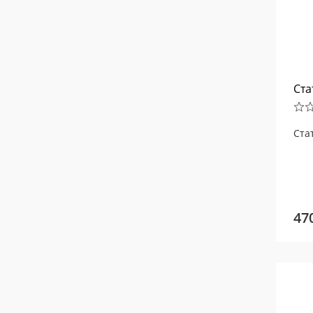
Ста
Ста
47