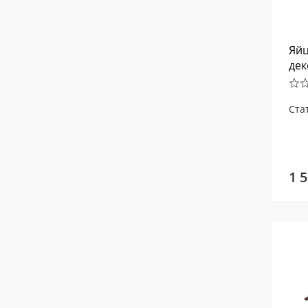
Яйц
дек
Ста
1 