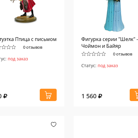
туэтка Птица с письмом
Фигурка серии "Шелк" -
Чоймон и Байяр
0 отзывов
0 отзывов
тус:
под заказ
Статус:
под заказ
0
1 560