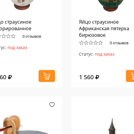
о страусиное
Яйцо страусиное
орированное
Африканская пятерка
бирюзовое
0 отзывов
0 отзывов
тус:
под заказ
Статус:
под заказ
560
1 560