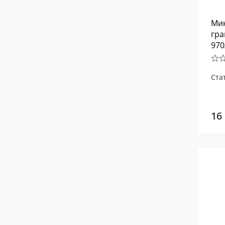
Мин
гра
970
Ста
16