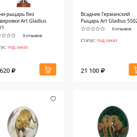
и-рыцарь без
Всадник Германский
вировки Art Gladius
Рыцарь Art Gladius 550
/1
0 отзывов
0 отзывов
Статус:
под заказ
тус:
под заказ
 620
21 100