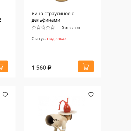
Яйцо страусиное с
2
дельфинами
0 отзывов
Статус:
под заказ
1 560