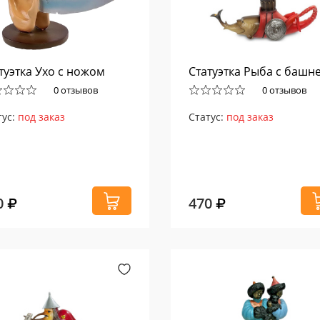
туэтка Ухо с ножом
Статуэтка Рыба с башн
0 отзывов
0 отзывов
тус:
под заказ
Статус:
под заказ
0
470