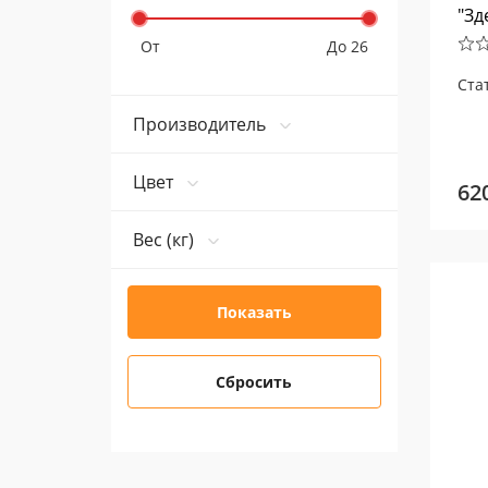
"Зд
От
До 26
Ста
Производитель
Цвет
62
Вес (кг)