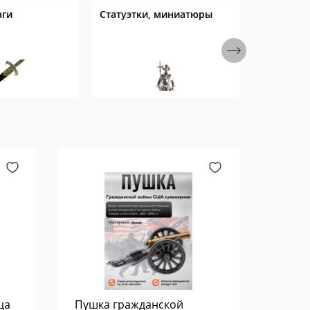
аги
Статуэтки, миниатюры
Панно
ца
Пушка гражданской