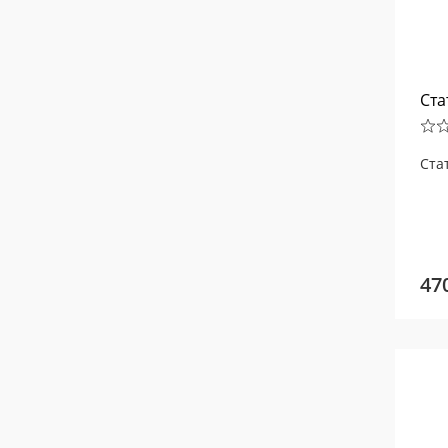
Ста
Ста
47