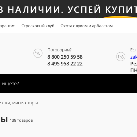
арантия
Стрелковый клуб
Охота с луком и арбалетом
Поговорим?
Ест
8 800 250 59 58
za
8 495 958 22 22
Ре
ПН
уэтки, миниатюры
ры