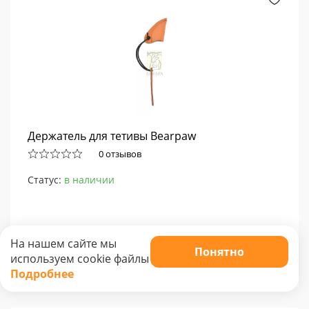
Держатель для тетивы Bearpaw
0 отзывов
Статус:
в наличии
На нашем сайте мы
Понятно
используем cookie файлы
720
Подробнее