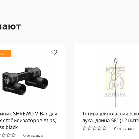
пают
ка
йник SHREWD V-Bar для
Тетива для классическ
х стабилизаторов Atlas,
лука, длина 58" (12 нит
ss black
0 отзывов
0 отзывов