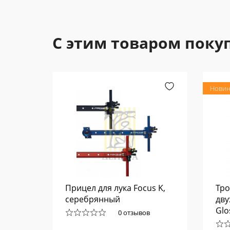
С этим товаром поку
Новин
Прицел для лука Focus K,
Тро
и,
серебрянный
дву
Glo
0 отзывов