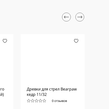
ого
Древки для стрел Bearpaw
Плунж
ей)
кедр 11/32
CLASS
0 отзывов