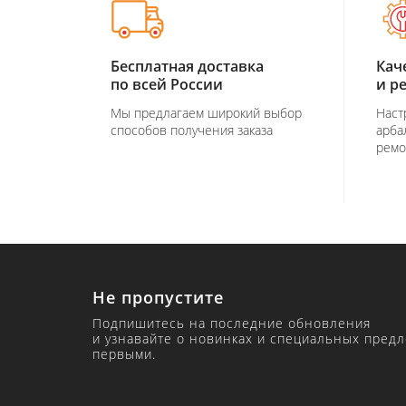
Бесплатная доставка
Кач
по всей России
и р
Мы предлагаем широкий выбор
Наст
способов получения заказа
арба
ремо
Не пропустите
Подпишитесь на последние обновления
и узнавайте о новинках и специальных пред
первыми.