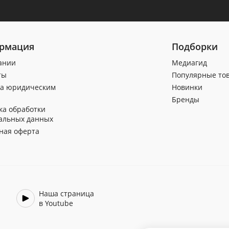
рмация
Подборки
ании
Медиагид
ты
Популярные то
а юридическим
Новинки
Бренды
ка обработки
альных данных
ная оферта
Наша страница
в Youtube