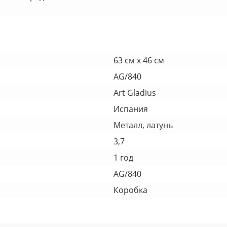
63 см х 46 см
AG/840
Art Gladius
Испания
Металл, латунь
3,7
1 год
AG/840
Коробка