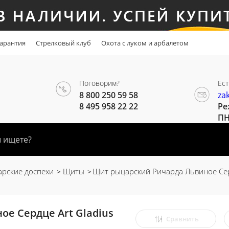
арантия
Стрелковый клуб
Охота с луком и арбалетом
Поговорим?
Ест
8 800 250 59 58
za
8 495 958 22 22
Ре
ПН
рские доспехи
Щиты
Щит рыцарский Ричарда Львиное Серд
е Сердце Art Gladius
Сравнить