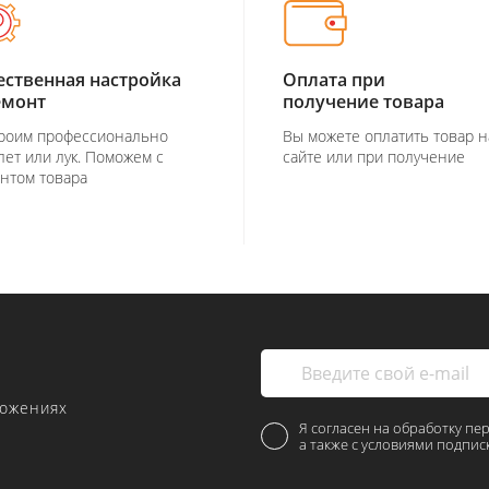
ественная настройка
Оплата при
емонт
получение товара
роим профессионально
Вы можете оплатить товар н
лет или лук. Поможем с
сайте или при получение
нтом товара
ложениях
Я согласен на обработку пе
а также с условиями подпис