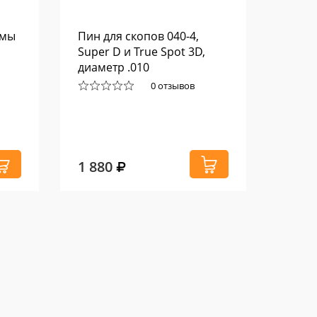
емы
Пин для скопов 040-4,
Хвост
Super D и True Spot 3D,
лука 
диаметр .010
3шт.
ами
0 отзывов
1 880
1 09