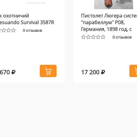
ж охотничий
Пистолет Люгера сист
esuando Survival 3587R
"парабеллум" P08,
Германия, 1898 год, с
0 отзывов
деревянными накладк
0 отзывов
на рукоять
 670
17 200