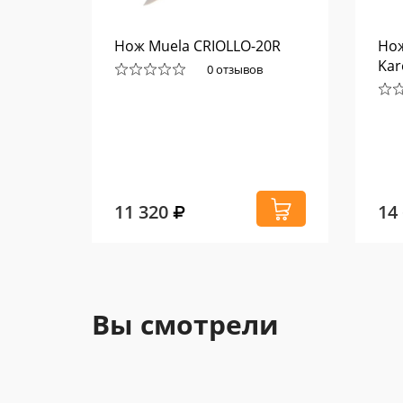
RESTE
Нож Muela CRIOLLO-20R
Но
8
Kar
0 отзывов
11 320
14
Вы смотрели