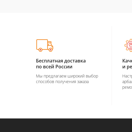
Бесплатная доставка
Кач
по всей России
и р
Мы предлагаем широкий выбор
Наст
способов получения заказа
арба
ремо