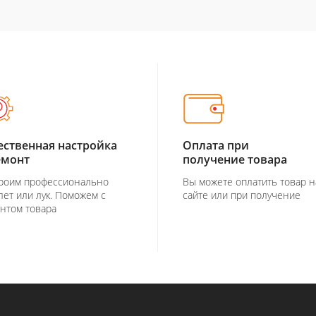
ественная настройка
Оплата при
емонт
получение товара
роим профессионально
Вы можете оплатить товар н
лет или лук. Поможем с
сайте или при получение
нтом товара