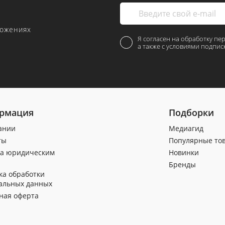
ложениях
Я согласен на обработку пе
а также с условиями подпис
рмация
Подборки
ании
Медиагид
ты
Популярные то
а юридическим
Новинки
Бренды
ка обработки
альных данных
ная оферта