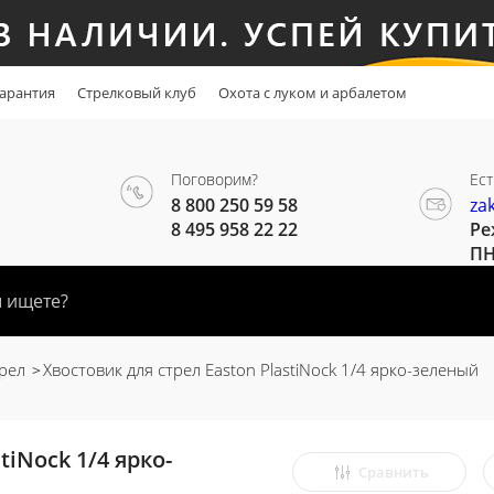
арантия
Стрелковый клуб
Охота с луком и арбалетом
Поговорим?
Ест
8 800 250 59 58
za
8 495 958 22 22
Ре
ПН
рел
Хвостовик для стрел Easton PlastiNock 1/4 ярко-зеленый
tiNock 1/4 ярко-
Сравнить