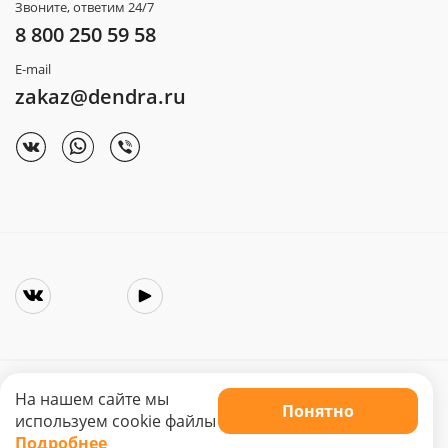
Звоните, ответим 24/7
8 800 250 59 58
E-mail
zakaz@dendra.ru
На нашем сайте мы
Понятно
Copyright © 2025. Интернет-магазин «Dendra»
используем cookie файлы
Не является публичной офертой. Цена может меняться.
Подробнее