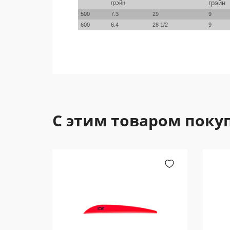
грэйн
грэйн
500
7.3
29
9
600
6.4
28 1/2
9
С этим товаром поку