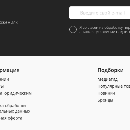
ложениях
Я согласен на обработку пе
а также с условиями подпис
рмация
Подборки
ании
Медиагид
ты
Популярные то
а юридическим
Новинки
Бренды
ка обработки
альных данных
ная оферта