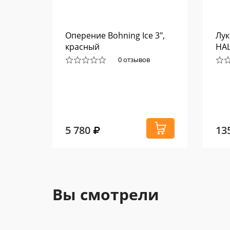
eel
Оперение Bohning Ice 3",
Лук
красный
HA
0 отзывов
5 780
13
Вы смотрели