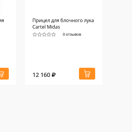
ия
Прицел для блочного лука
Стаб
Cartel Midas
Flatli
Ambu
0 отзывов
12 160
17 3