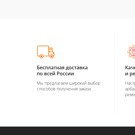
Бесплатная доставка
Кач
по всей России
и р
Мы предлагаем широкий выбор
Наст
способов получения заказа
арба
ремо