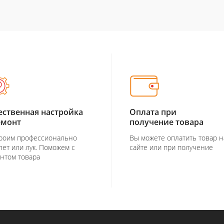
ественная настройка
Оплата при
емонт
получение товара
роим профессионально
Вы можете оплатить товар н
лет или лук. Поможем с
сайте или при получение
нтом товара