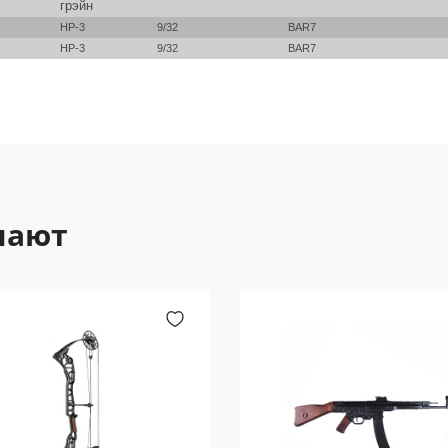
грэйн
HP-3
9/32
BAR7
HP-3
9/32
BAR7
пают