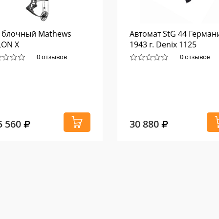
 блочный Mathews
Автомат StG 44 Герман
LON X
1943 г. Denix 1125
0 отзывов
0 отзывов
5 560
30 880