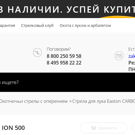
арантия
Стрелковый клуб
Охота с луком и арбалетом
Поговорим?
Ест
8 800 250 59 58
za
8 495 958 22 22
Ре
ПН
Охотничьи стрелы с оперением
Стрела для лука Easton CARB
 ION 500
Сравнить