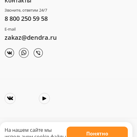
Контакты
Звоните, ответим 24/7
8 800 250 59 58
E-mail
zakaz@dendra.ru
На нашем сайте мы
Понятно
Copyright © 2025. Интернет-магазин «Dendra»
используем cookie файлы