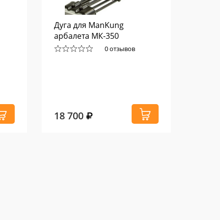
Дуга для ManKung
Тетив
арбалета МК-350
лука 
66"
0 отзывов
18 700
2 57