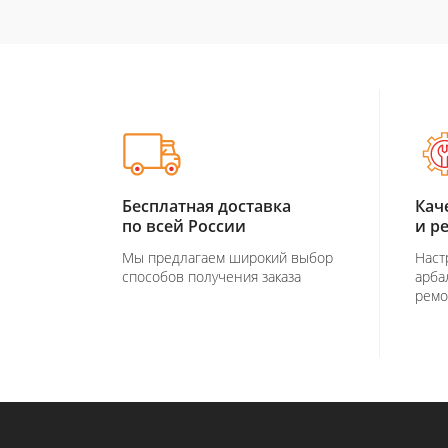
Бесплатная доставка
Кач
по всей России
и р
Мы предлагаем широкий выбор
Наст
способов получения заказа
арба
ремо