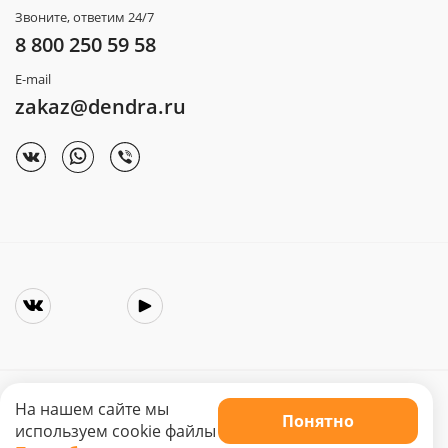
Звоните, ответим 24/7
8 800 250 59 58
E-mail
zakaz@dendra.ru
На нашем сайте мы
Понятно
Copyright © 2025. Интернет-магазин «Dendra»
используем cookie файлы
Не является публичной офертой. Цена может меняться.