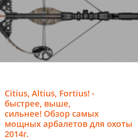
Citius, Altius, Fortius! -
быстрее, выше,
сильнее!
Обзор самых
мощных арбалетов для охоты
2014г.