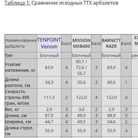
Таблица 1:
Сравнение исходных ТТХ арбалетов
E
TENPOINT
Наименование
MISSION
BARNETT
Балл
Балл
Балл
M
арбалета
Venom
MXB400
RAZR
Тип
блочный
блочный
блочный
ре
90,7 /
Усилие
83,9
4
72,6 /
3
83,9
4
натяжения, кг
56,7
Длина
34,3
4
35,6
2
40,6
1
разгона, см
Скорость
стрелы 400
111,3
2
122,0
4
122,0
4
гран, м/сек
Вес, кг
2,9
3
3,0
2
2,9
3
Длина, см
87,9
4
88,9
3
88,9
3
Ширина, см
44,7
4
49,5
3
54,6
2
Длина стрел,
55,9
4
55,9
4
55,9
4
см