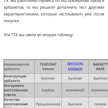
Т.к. мы работники сервиса по обслуживанию луков и
арбалетов, то мы решили дополнить тест другими
характеристиками, которые «всплывают» уже после
покупки.
Эти ТТХ мы свели во вторую таблицу:
MISSION
Наименование
TENPOINT
BARNETT
арбалета
Venom
MXB400
RAZR
Конструкция
Буллпап
Буллпап
Буллпап
арбалета
Материалы
изготовления
Карбон
Алюминий
Алюмини
ствола
Качество
изготовления
Прецизионное
Высокое
Низкое