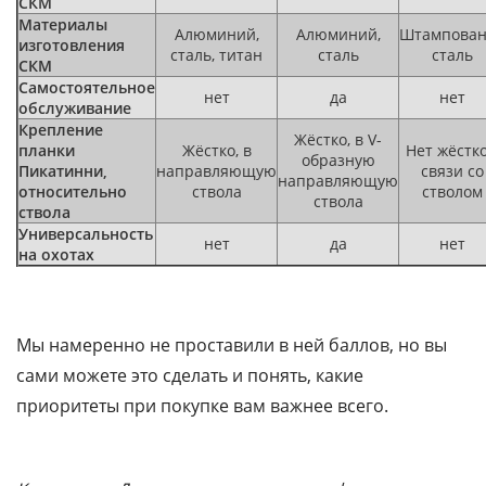
СКМ
Материалы
Алюминий,
Алюминий,
Штампован
изготовления
сталь, титан
сталь
сталь
СКМ
Самостоятельное
нет
да
нет
обслуживание
Крепление
Жёстко, в V-
планки
Жёстко, в
Нет жёстк
образную
Пикатинни,
направляющую
связи со
направляющую
относительно
ствола
стволом
ствола
ствола
Универсальность
нет
да
нет
на охотах
Мы намеренно не проставили в ней баллов, но вы
сами можете это сделать и понять, какие
приоритеты при покупке вам важнее всего.