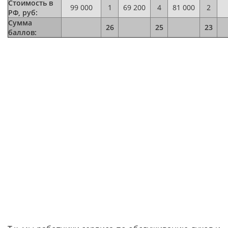
Стоимость в
99 000
1
69 200
4
81 000
2
РФ, руб:
Сумма
26
25
23
баллов: