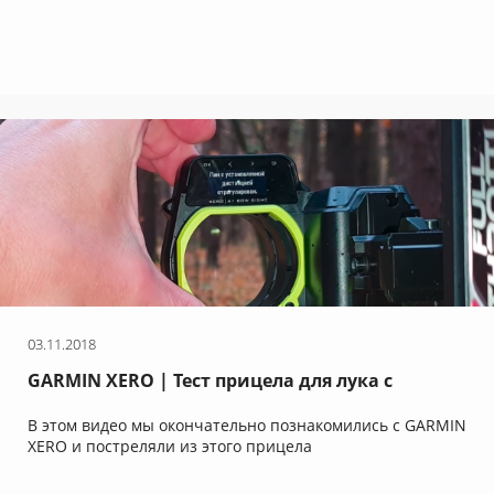
03.11.2018
GARMIN XERO | Тест прицела для лука с
дальномером | Пристрелка | Использование |
В этом видео мы окончательно познакомились с GARMIN
Выводы | Ч.3
XERO и постреляли из этого прицела