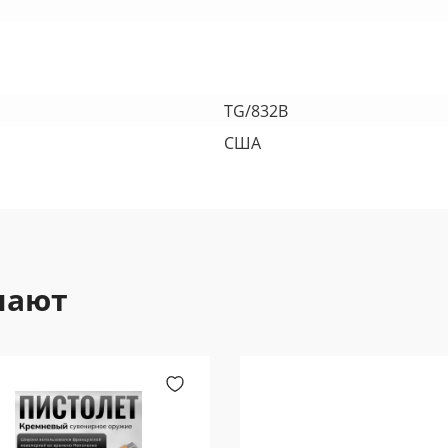
TG/832B
США
пают