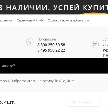
арантия
Стрелковый клуб
Охота с луком и арбалетом
Поговорим?
Ест
8 800 250 59 58
za
8 495 958 22 22
Ре
ПН
етов
Виброгаситель на тетиву TruGlo, 4шт.
, 4шт.
Сравнить