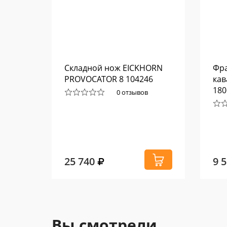
E
Складной нож EICKHORN
Фр
90
PROVOCATOR 8 104246
кав
180
0 отзывов
25 740
9 
Вы смотрели