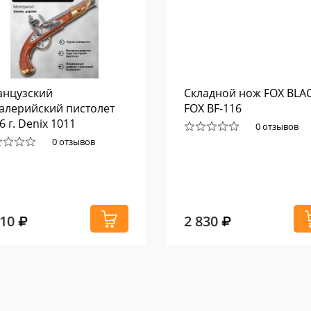
анцузский
Складной нож FOX BLA
алерийский пистолет
FOX BF-116
6 г. Denix 1011
0 отзывов
0 отзывов
510
2 830