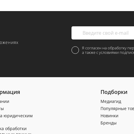
ложениях
Я согласен на обработку пе
а также с условиями подпис
рмация
Подборки
ании
Медиагид
ты
Популярные то
а юридическим
Новинки
Бренды
ка обработки