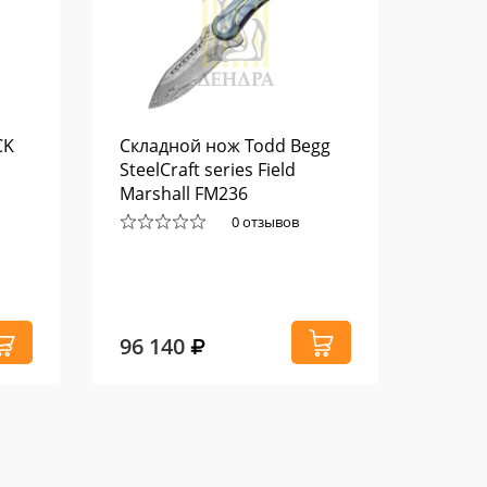
CK
Складной нож Todd Begg
Рукоя
SteelCraft series Field
лука 
Marshall FM236
0 отзывов
96 140
4 57