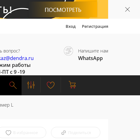
Вход
Регистрация
ь вопрос?
Напишите нам
kaz@dendra.ru
WhatsApp
жим работы
-ПТ с 9 -19
змер L
В избранное
Поделиться