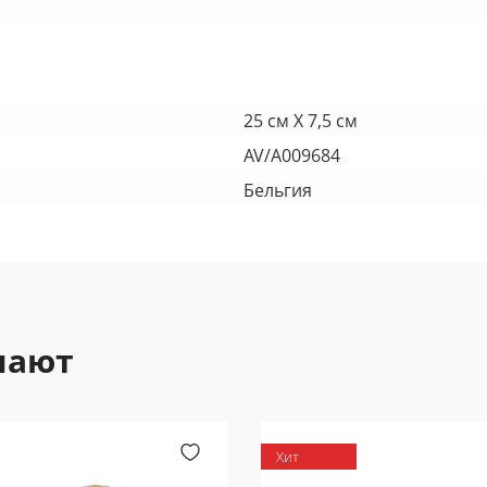
25 см X 7,5 см
AV/A009684
Бельгия
пают
Хит