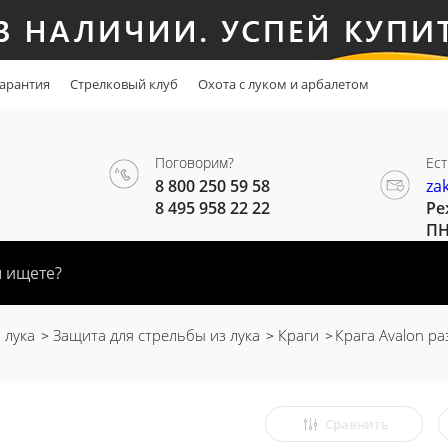
арантия
Стрелковый клуб
Охота с луком и арбалетом
Поговорим?
Ест
8 800 250 59 58
za
8 495 958 22 22
Ре
ПН
 лука
Защита для стрельбы из лука
Краги
Крага Avalon ра
Сравнить