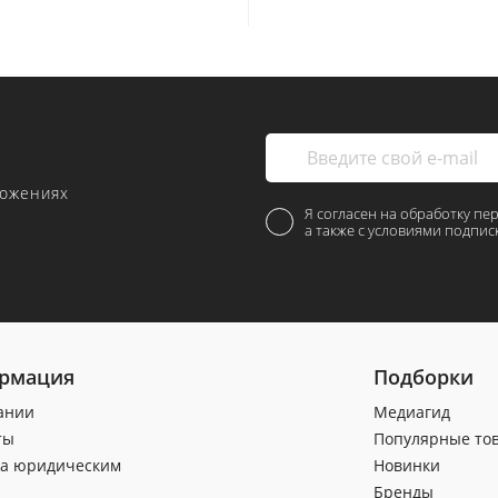
ложениях
Я согласен на обработку пе
а также с условиями подпис
рмация
Подборки
ании
Медиагид
ты
Популярные то
а юридическим
Новинки
Бренды