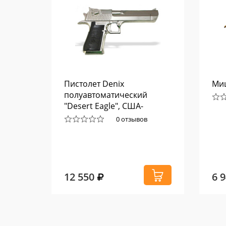
Пистолет Denix
Ми
x 106
полуавтоматический
"Desert Eagle", США-
Израиль 1982 г., 1123NQ
0 отзывов
12 550
6 