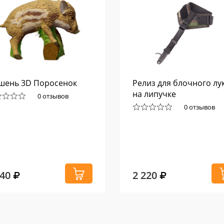
шень 3D Поросенок
Релиз для блочного лу
на липучке
0 отзывов
0 отзывов
940
2 220