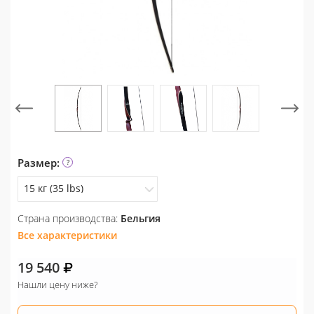
Размер:
15 кг (35 lbs)
Страна производства:
Бельгия
13 кг (30 lbs)
Все характеристики
15 кг (35 lbs)
19 540
18 кг (40 lbs)
Нашли цену ниже?
20 кг (45 lbs)