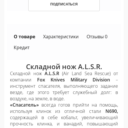
ПОДПИСАТЬСЯ
О товаре
Характеристики
Отзывы 0
Кредит
Складной нож
A
.
L
.
S
.
R.
Складной нож
A
.
L
.
S
.
R
(
Air
Land
Sea
Rescue
) от
компании
Fox Knives Military Division
–
инструмент спасателя, выполняющего задание
везде, где этого требует служебный долг: в
воздухе, на земле, в воде.
«Спасатель»
всегда готов прийти на помощь,
используя клинок из отличной стали
N690,
содержащей в себе кобальт, увеличивающий
прочность клинка, и ванадий, повышающий