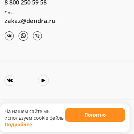
8 800 250 59 58
E-mail
zakaz@dendra.ru
На нашем сайте мы
Понятно
Copyright © 2025. Интернет-магазин «Dendra»
используем cookie файлы
Не является публичной офертой. Цена может меняться.
Подробнее