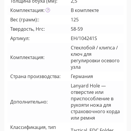
Толщина обуха (мм):
2,5
Комплектация:
В комплекте
Вес (грамм)::
125
Твердость, Hrc:
58-59
Артикул:
EH/104241S
Стеклобой / клипса /
ключ для
Комплектация:
регулировки осевого
узла
Страна производства:
Германия
Lanyard Hole —
отверстие или
приспособление в
Дополнительно:
рукояти ножа для
страховочного корда
или ремня
Классификация, тип
Tactical, EDC Folder