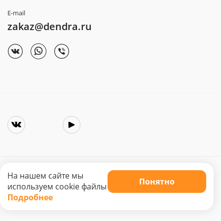
E-mail
zakaz@dendra.ru
На нашем сайте мы
Понятно
Copyright © 2025. Интернет-магазин «Dendra»
используем cookie файлы
Не является публичной офертой. Цена может меняться.
Подробнее