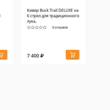
Кивер Buck Trail DELUXE на
Након
1
6 стрел для традиционного
5-44,
лука,
0 отзывов
7 400
1 89