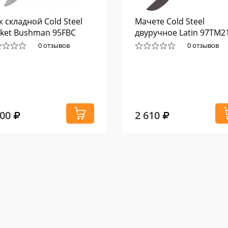
 складной Cold Steel
Мачете Cold Steel
ket Bushman 95FBC
двуручное Latin 97TM2
0 отзывов
0 отзывов
700
2 610