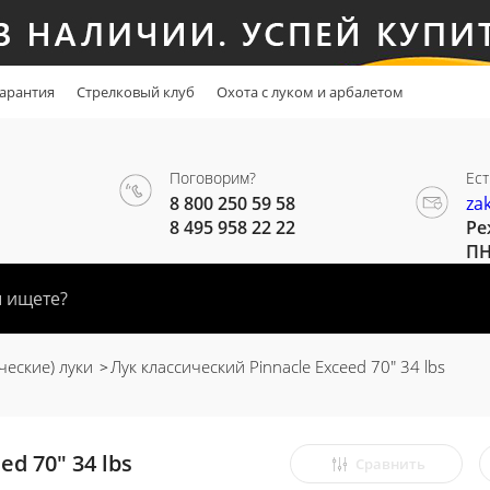
арантия
Стрелковый клуб
Охота с луком и арбалетом
Поговорим?
Ест
8 800 250 59 58
za
8 495 958 22 22
Ре
ПН
ческие) луки
Лук классический Pinnacle Exceed 70" 34 lbs
d 70" 34 lbs
Сравнить