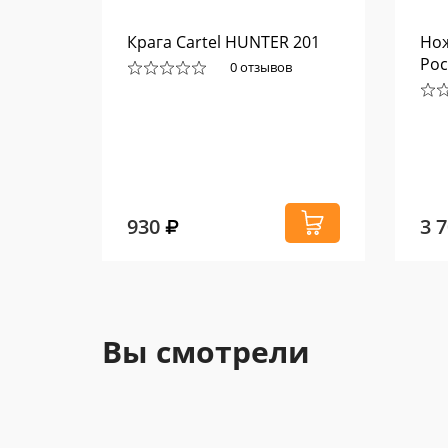
ws
Крага Cartel HUNTER 201
Нож
тяжка
Poc
0 отзывов
930
3 
Вы смотрели