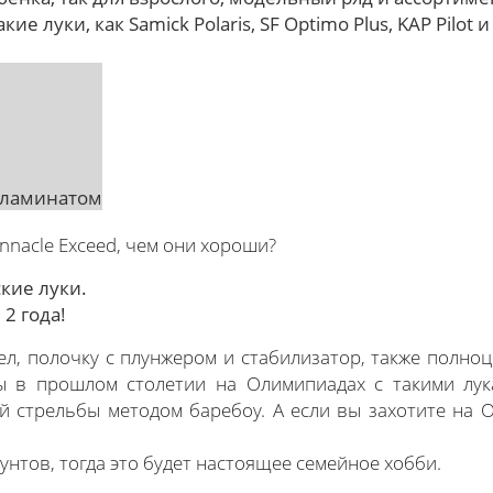
е луки, как Samick Polaris, SF Optimo Plus, KAP Pilot 
с ламинатом
nnacle Exceed, чем они хороши?
тские луки.
2 года!
ел, полочку с плунжером и стабилизатор, также полно
ны в прошлом столетии на Олимипиадах с такими лу
й стрельбы методом баребоу. А если вы захотите на О
унтов, тогда это будет настоящее семейное хобби.