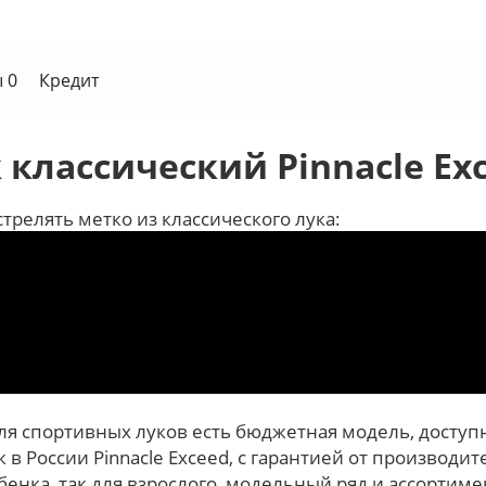
 0
Кредит
 классический Pinnacle Ex
трелять метко из классического лука:
я спортивных луков есть бюджетная модель, доступная
 в России Pinnacle Exceed, с гарантией от производит
бенка, так для взрослого, модельный ряд и ассортим