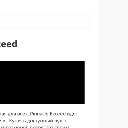
ceed
 для всех, Pinnacle Exceed идет
еля. Купить доступный лук в
ент размеров потрясает своим