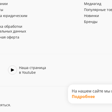
ании
Медиагид
ты
Популярные то
а юридическим
Новинки
Бренды
ка обработки
альных данных
ная оферта
Наша страница
в Youtube
На нашем сайте мы 
Подробнее
яться.