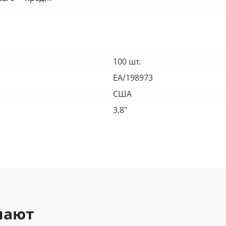
100 шт.
EA/198973
США
3,8"
пают