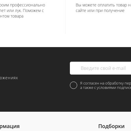
роим профессионально
Вы можете оплатить товар н
лет или лук. Поможем с
сайте или при получение
нтом товара
ложениях
Я согласен на обработку пе
а также с условиями подпис
рмация
Подборки