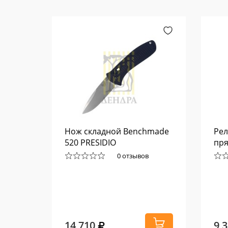
 Super
Нож складной Benchmade
Рел
520 PRESIDIO
пр
0 отзывов
14 710
9 