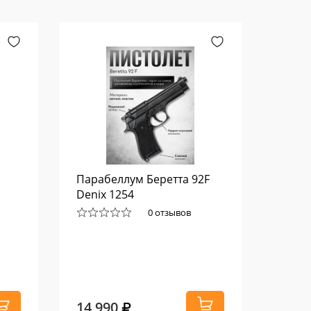
Парабеллум Беретта 92F
Плечи
Denix 1254
лука 
0 отзывов
14 990
10 8