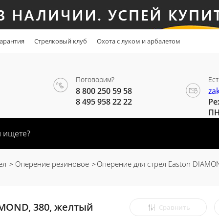
арантия
Стрелковый клуб
Охота с луком и арбалетом
Поговорим?
Ест
8 800 250 59 58
za
8 495 958 22 22
Ре
ПН
ел
Оперение резиновое
Оперение для стрел Easton DIAMON
AMOND, 380, желтый
Сравнить