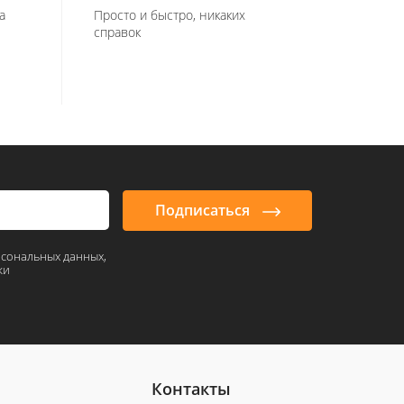
а
Просто и быстро, никаких
справок
Подписаться
рсональных данных,
ки
Контакты