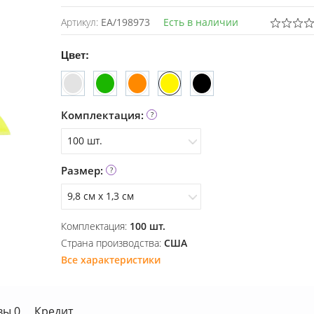
Артикул:
EA/198973
Есть в наличии
Цвет:
Комплектация:
100 шт.
Размер:
100 шт.
9,8 см х 1,3 см
Комплектация:
100 шт.
9,8 см х 1,3 см
Страна производства:
США
Все характеристики
вы 0
Кредит