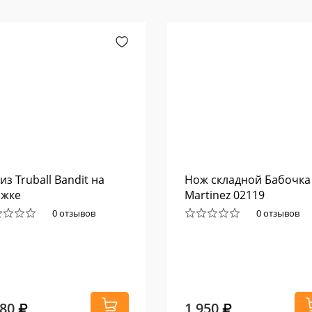
из Truball Bandit на
Нож складной Бабочка
яжке
Martinez 02119
0 отзывов
0 отзывов
380
1 950