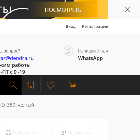
Вход
Регистрация
ь вопрос?
Напишите нам
kaz@dendra.ru
WhatsApp
жим работы
-ПТ с 9 -19
D, 380, желтый
В избранное
Поделиться