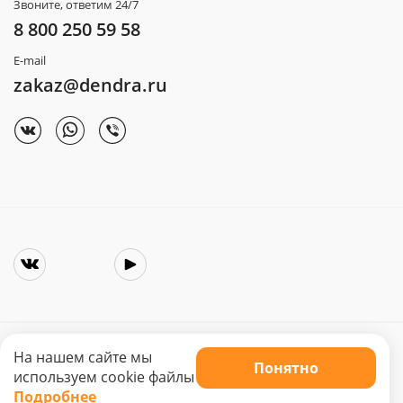
Звоните, ответим 24/7
8 800 250 59 58
E-mail
zakaz@dendra.ru
На нашем сайте мы
Понятно
Copyright © 2025. Интернет-магазин «Dendra»
используем cookie файлы
Не является публичной офертой. Цена может меняться.
Подробнее