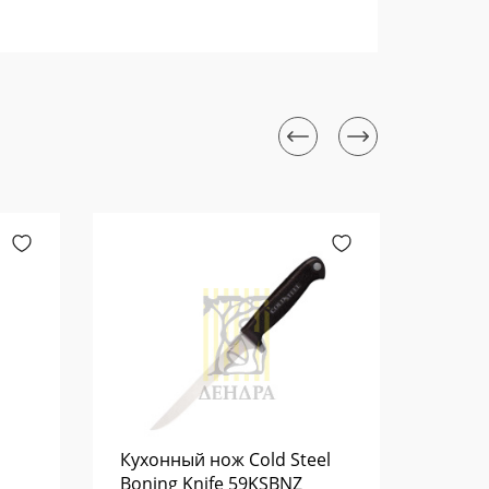
Кухонный нож Cold Steel
Кера
Boning Knife 59KSBNZ
FIGHT