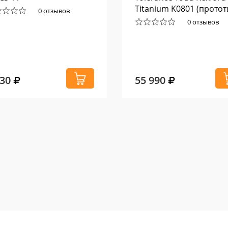
Titanium K0801 (протот
0 отзывов
0 отзывов
330
55 990