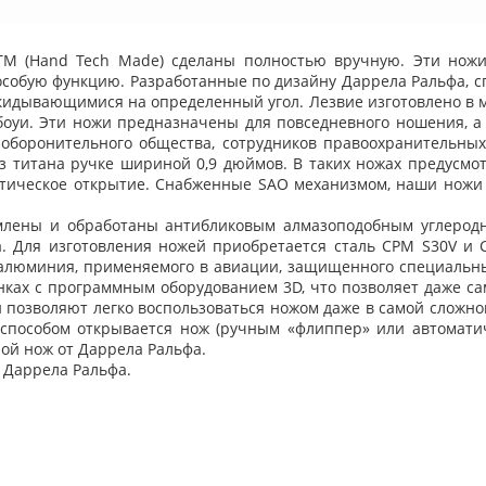
M (Hand Tech Made) сделаны полностью вручную. Эти ножи 
особую функцию. Разработанные по дизайну Даррела Ральфа, с
идывающимися на определенный угол. Лезвие изготовлено в м
уи. Эти ножи предназначены для повседневного ношения, а 
оборонительного общества, сотрудников правоохранительных
из титана ручке шириной 0,9 дюймов. В таких ножах предусмо
тическое открытие. Снабженные SAO механизмом, наши ножи 
млены и обработаны антибликовым алмазоподобным углеро
. Для изготовления ножей приобретается сталь CPM S30V и 
 алюминия, применяемого в авиации, защищенного специаль
станках с программным оборудованием 3D, что позволяет даже с
 позволяют легко воспользоваться ножом даже в самой сложной
м способом открывается нож (ручным «флиппер» или автомат
ной нож от Даррела Ральфа.
у Даррела Ральфа.