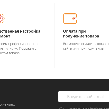
ественная настройка
Оплата при
емонт
получение товара
роим профессионально
Вы можете оплатить товар н
лет или лук. Поможем с
сайте или при получение
нтом товара
ложениях
Я согласен на обработку пе