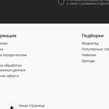
а также с условиями подпис
рмация
Подборки
ании
Медиагид
ты
Популярные то
а юридическим
Новинки
Бренды
ка обработки
альных данных
ная оферта
Наша страница