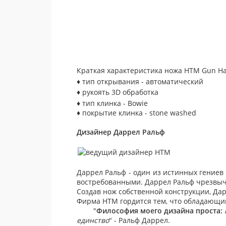
Краткая характеристика ножа HTM
Gun H
♦ тип открывания - автоматический
♦ рукоять
3D обработка
♦ тип клинка - Bowie
♦ покрытие клинка - stone washed
Дизайнер Даррел Ральф
Даррел Ральф - один из истинных гение
востребованными. Даррел Ральф чрезвыч
Создав нож собственной конструкции, Д
Фирма HTM гордится тем, что обладающ
"
Философия моего дизайна проста:
единство
" - Ральф Даррел.