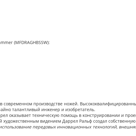
ammer (
MFDRAGHBSSW):
в в современном производстве ножей. Высококвалифицированны
айно талантливый инженер и изобретатель.
аррел оказывает техническую помощь в конструировании и про
ий художественным видением Даррел Ральф создал собственн
использование передовых инновационных технологий, внешняя