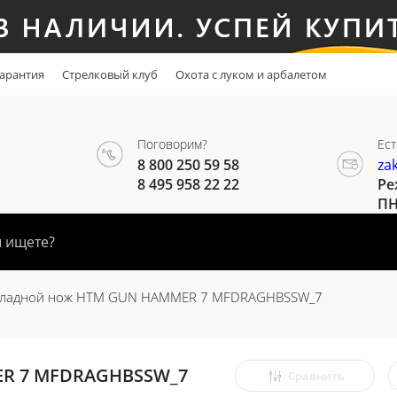
арантия
Стрелковый клуб
Охота с луком и арбалетом
Поговорим?
Ест
8 800 250 59 58
za
8 495 958 22 22
Ре
ПН
кладной нож HTM GUN HAMMER 7 MFDRAGHBSSW_7
ER 7 MFDRAGHBSSW_7
Сравнить