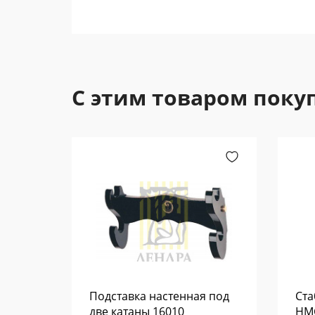
С этим товаром поку
ный
Подставка настенная под
Ста
две катаны 16010
HMC