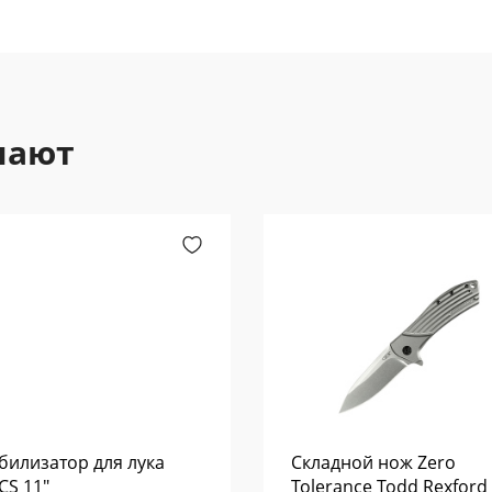
пают
билизатор для лука
Складной нож Zero
S 11"
Tolerance Todd Rexford