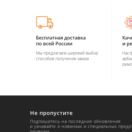
Бесплатная доставка
Кач
по всей России
и р
Мы предлагаем широкий выбор
Наст
способов получения заказа
арба
ремо
Не пропустите
Подпишитесь на последние обновления
и узнавайте о новинках и специальных пред
первыми.