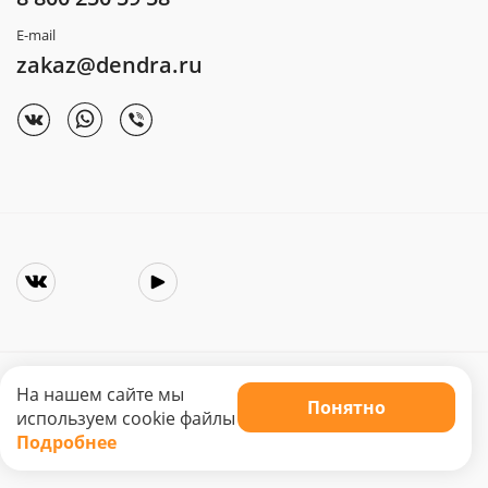
E-mail
zakaz@dendra.ru
На нашем сайте мы
Понятно
Copyright © 2025. Интернет-магазин «Dendra»
используем cookie файлы
Не является публичной офертой. Цена может меняться.
Подробнее