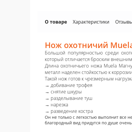
О товаре
Характеристики
Отзывы
Нож охотничий Mue
Большой популярностью среди охот
который отличается броским внешним 
Длина охотничьего ножа Muela Магнум
металл наделен стойкостью к коррозии
Такой нож готов к чрезмерным нагрузк
→ добивание трофея
→ снятие шкуры
→ разделывание туш
→ нарезка
→ разведение костра
Он не только с легкостью выполнит все 
благородный вид придутся по душе очен