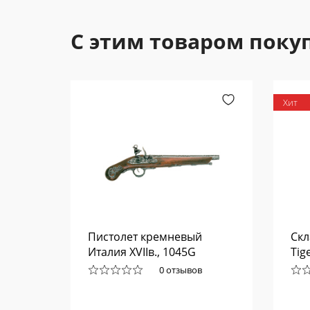
С этим товаром поку
Хит
chery
Пистолет кремневый
Ск
Италия XVIIв., 1045G
Tig
0 отзывов