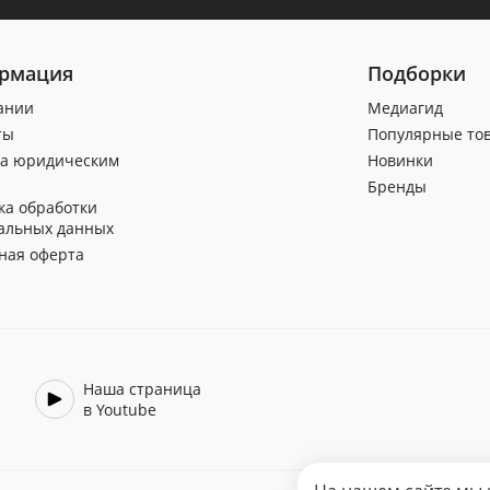
рмация
Подборки
ании
Медиагид
ты
Популярные то
а юридическим
Новинки
Бренды
ка обработки
альных данных
ная оферта
Наша страница
в Youtube