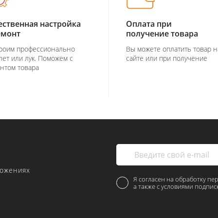
ественная настройка
Оплата при
емонт
получение товара
роим профессионально
Вы можете оплатить товар н
лет или лук. Поможем с
сайте или при получение
нтом товара
ложениях
Я согласен на обработку пе
а также с условиями подпис