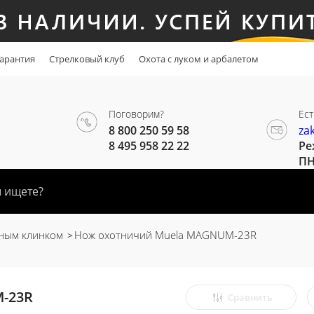
арантия
Стрелковый клуб
Охота с луком и арбалетом
Поговорим?
Ест
8 800 250 59 58
za
8 495 958 22 22
Ре
ПН
ным клинком
Нож охотничий Muela MAGNUM-23R
-23R
Сравнить