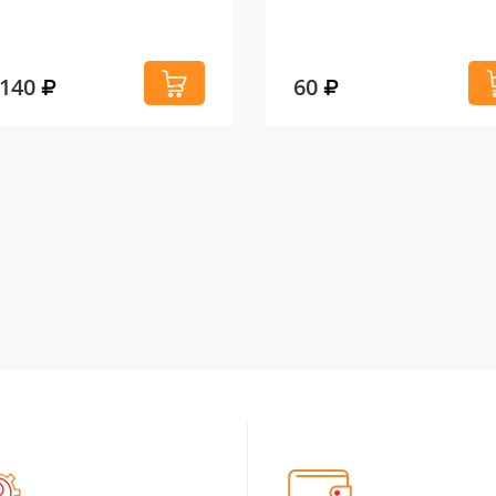
 140
60