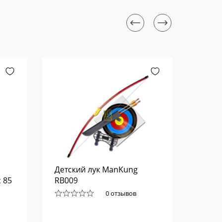
Детский лук ManKung
Прице
 85
RB009
блочн
Fathe
0 отзывов