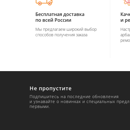
Бесплатная доставка
Кач
по всей России
и р
Мы предлагаем широкий выбор
Наст
способов получения заказа
арба
ремо
Не пропустите
Подпишитесь на последние обновления
и узнавайте о новинках и специальных пред
первыми.