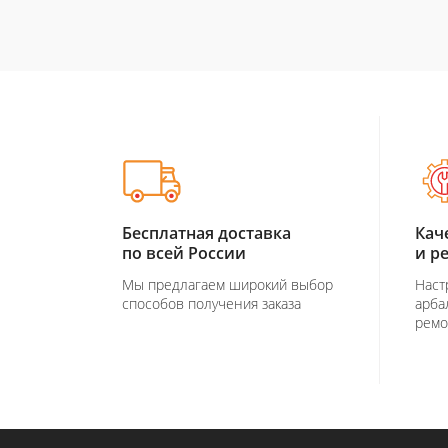
Бесплатная доставка
Кач
по всей России
и р
Мы предлагаем широкий выбор
Наст
способов получения заказа
арба
ремо