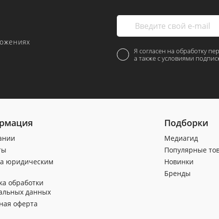
ложениях
Я согласен на обработку пе
а также с условиями подпис
рмация
Подборки
ании
Медиагид
ты
Популярные то
а юридическим
Новинки
Бренды
ка обработки
альных данных
ная оферта