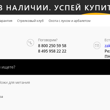
арантия
Стрелковый клуб
Охота с луком и арбалетом
Поговорим?
Ест
8 800 250 59 58
za
8 495 958 22 22
Ре
ПН
Ножи для метания