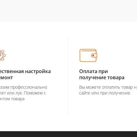
ественная настройка
Оплата при
емонт
получение товара
роим профессионально
Вы можете оплатить товар н
лет или лук. Поможем с
сайте или при получение
нтом товара