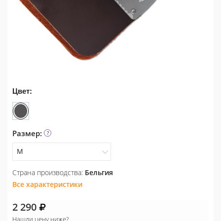
Цвет:
Размер:
M
Страна производства:
Бельгия
L
Все характеристики
M
2 290
S
Нашли цену ниже?