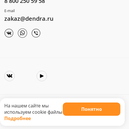
8 800 250 59 58
E-mail
zakaz@dendra.ru
На нашем сайте мы
Понятно
Copyright © 2025. Интернет-магазин «Dendra»
используем cookie файлы
Не является публичной офертой. Цена может меняться.
Подробнее