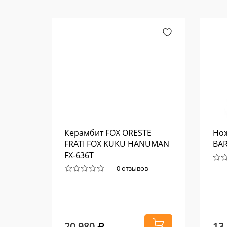
STEEL
Керамбит FOX ORESTE
Нож
FRATI FOX KUKU HANUMAN
BAR
FX-636T
0 отзывов
20 980
13