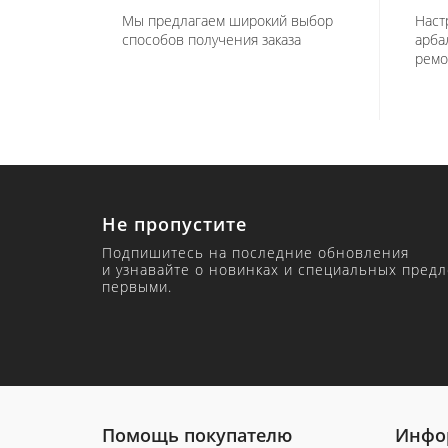
Мы предлагаем широкий выбор
Наст
способов получения заказа
арба
ремо
Не пропустите
Подпишитесь на последние обновления
и узнавайте о новинках и специальных пред
первыми.
Помощь покупателю
Инфо