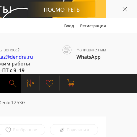
Вход
Регистрация
ь вопрос?
Напишите нам
kaz@dendra.ru
WhatsApp
жим работы
-ПТ с 9 -19
Denix 1253G
В избранное
Поделиться