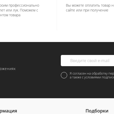
роим профессионально
Вы можете оплатить товар н
лет или лук. Поможем с
сайте или при получение
нтом товара
ложениях
Я согласен на обработку пе
а также с условиями подпис
рмация
Подборки