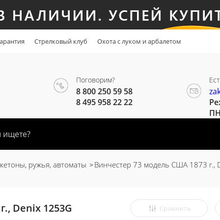
арантия
Стрелковый клуб
Охота с луком и арбалетом
Поговорим?
Ест
8 800 250 59 58
za
8 495 958 22 22
Ре
ПН
етоны, ружья, автоматы
Винчестер 73 модель США 1873 г., 
., Denix 1253G
Сравнить