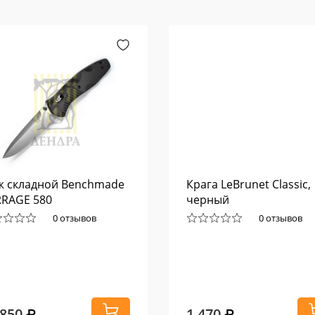
 складной Benchmade
Крага LeBrunet Classic,
RAGE 580
черный
0 отзывов
0 отзывов
 850
1 470