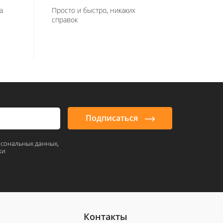
а
Просто и быстро, никаких
справок
Подписаться
рсональных данных,
ки
Контакты