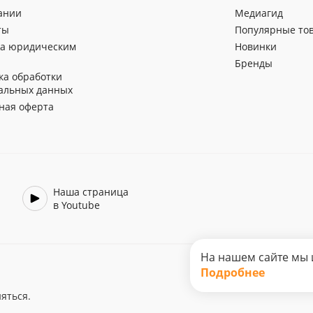
ании
Медиагид
ты
Популярные то
а юридическим
Новинки
Бренды
ка обработки
альных данных
ная оферта
Наша страница
в Youtube
На нашем сайте мы 
Подробнее
яться.