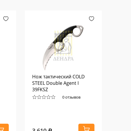
Нож тактический COLD
Вязоч
STEEL Double Agent I
Avalo
39FKSZ
0 отзывов
3 610
280