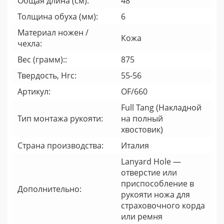
Общая длина (см):
48
Толщина обуха (мм):
6
Материал ножен /
Кожа
чехла:
Вес (грамм)::
875
Твердость, Hrc:
55-56
Артикул:
OF/660
Full Tang (Накладной
Тип монтажа рукояти:
на полный
хвостовик)
Страна производства:
Италия
Lanyard Hole —
отверстие или
приспособление в
Дополнительно:
рукояти ножа для
страховочного корда
или ремня