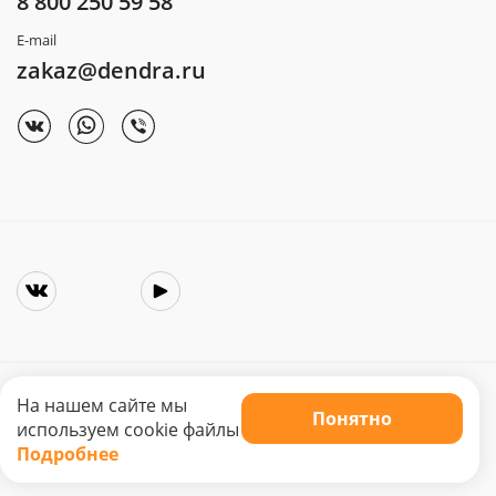
8 800 250 59 58
E-mail
zakaz@dendra.ru
На нашем сайте мы
Понятно
Copyright © 2025. Интернет-магазин «Dendra»
используем cookie файлы
Не является публичной офертой. Цена может меняться.
Подробнее