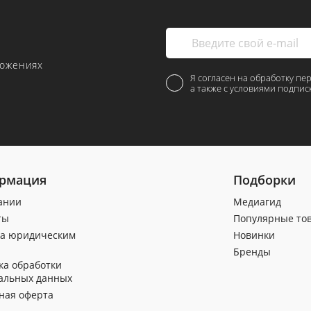
ложениях
Я согласен на обработку пе
а также с условиями подпис
рмация
Подборки
ании
Медиагид
ты
Популярные то
а юридическим
Новинки
Бренды
ка обработки
альных данных
ная оферта