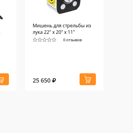
Мишень для стрельбы из
Након
k
лука 22" x 20" x 11"
Combo
0 отзывов
25 650
170