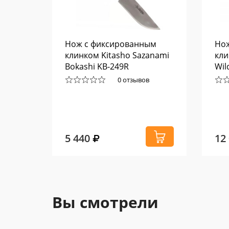
ка
Нож с фиксированным
Но
черный
клинком Kitasho Sazanami
кли
Bokashi KB-249R
Wil
358
0 отзывов
5 440
12
Вы смотрели