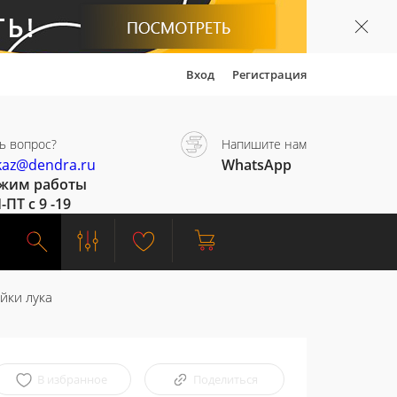
Вход
Регистрация
ь вопрос?
Напишите нам
kaz@dendra.ru
WhatsApp
жим работы
-ПТ с 9 -19
йки лука
В избранное
Поделиться