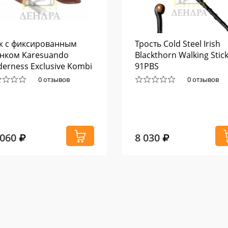
ж с фиксированным
Трость Cold Steel Irish
нком Karesuando
Blackthorn Walking Stic
derness Exclusive Kombi
91PBS
4
0 отзывов
0 отзывов
 060
8 030