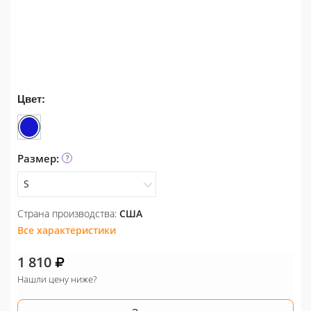
Цвет:
Размер:
S
Страна производства:
США
S
Все характеристики
L
1 810
Нашли цену ниже?