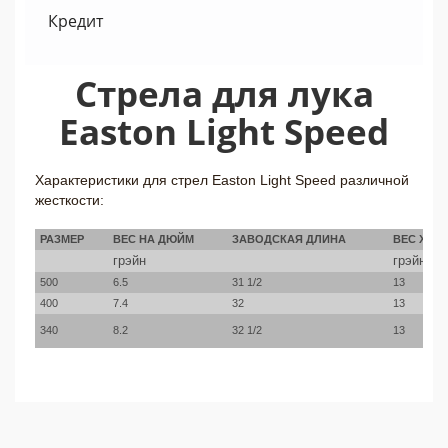
Кредит
Стрела для лука
Easton Light Speed
Характеристики для стрел Easton Light Speed различной
жесткости:
РАЗМЕР
ВЕС НА ДЮЙМ
ЗАВОДСКАЯ ДЛИНА
ВЕС ХВО
грэйн
грэйн
500
6.5
31 1/2
13
400
7.4
32
13
340
8.2
32 1/2
13