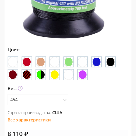
Цвет:
Вес:
454
Страна производства:
США
454
Все характеристики
56
8 110