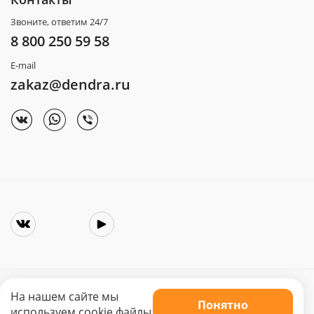
Звоните, ответим 24/7
8 800 250 59 58
E-mail
zakaz@dendra.ru
На нашем сайте мы
Понятно
Copyright © 2025. Интернет-магазин «Dendra»
используем cookie файлы