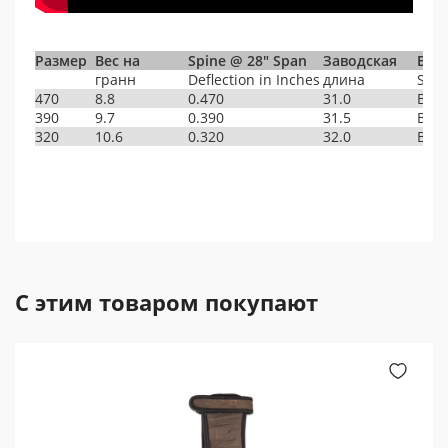
Размер
Вес на
Spine @ 28" Span
Заводская
Bro
гранн
Deflection in Inches
длина
Size
470
8.8
0.470
31.0
BAR
390
9.7
0.390
31.5
BAR
320
10.6
0.320
32.0
BAR
С этим товаром покупают