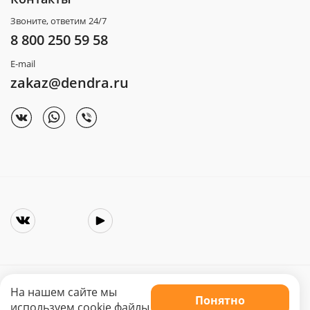
Звоните, ответим 24/7
8 800 250 59 58
E-mail
zakaz@dendra.ru
На нашем сайте мы
Понятно
Copyright © 2025. Интернет-магазин «Dendra»
используем cookie файлы