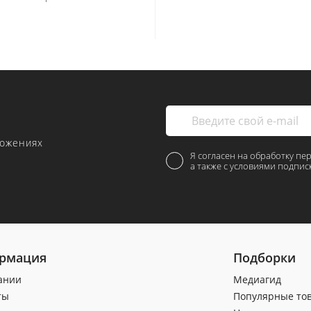
ложениях
Я согласен на обработку пе
а также с условиями подпис
рмация
Подборки
ании
Медиагид
ты
Популярные то