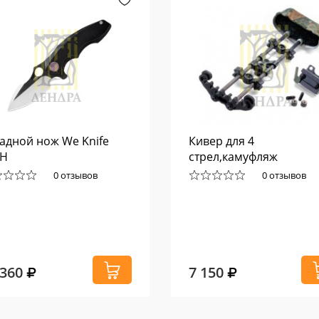
адной нож We Knife
Кивер для 4
5H
стрел,камуфляж
0 отзывов
0 отзывов
 360
7 150