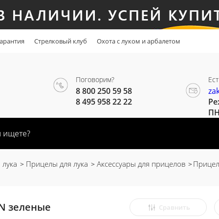
арантия
Стрелковый клуб
Охота с луком и арбалетом
Поговорим?
Ест
8 800 250 59 58
za
8 495 958 22 22
Ре
ПН
 лука
Прицелы для лука
Аксессуары для прицелов
Прицел
N зеленые
Сравнить