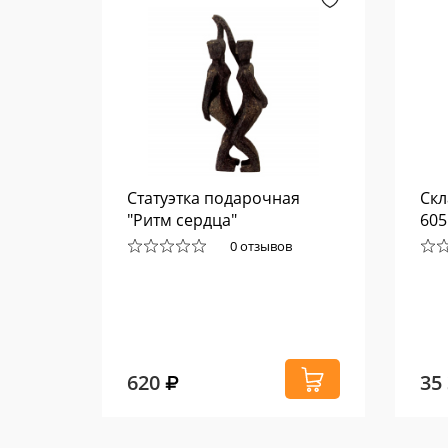
Art
Статуэтка подарочная
Скл
"Ритм сердца"
60
0 отзывов
620
35