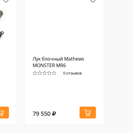
Лук блочный Mathews
Нагру
MONSTER MR6
из лу
0 отзывов
79 550
1 21