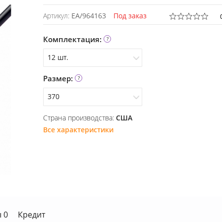
Артикул:
EA/964163
Под заказ
Комплектация:
12 шт.
Размер:
12 шт.
370
Страна производства:
США
370
Все характеристики
620
720
520
 0
Кредит