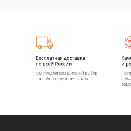
Бесплатная доставка
Кач
по всей России
и р
Мы предлагаем широкий выбор
Наст
способов получения заказа
арба
ремо