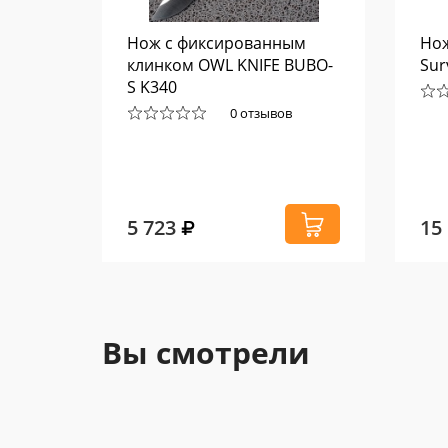
Begg
Нож с фиксированным
Нож
0
клинком OWL KNIFE BUBO-
Sur
S K340
0 отзывов
5 723
15
Вы смотрели