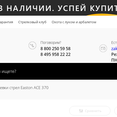
арантия
Стрелковый клуб
Охота с луком и арбалетом
Поговорим?
Ест
8 800 250 59 58
za
8 495 958 22 22
Ре
ПН
евки стрел Easton ACE 370
Сравнить