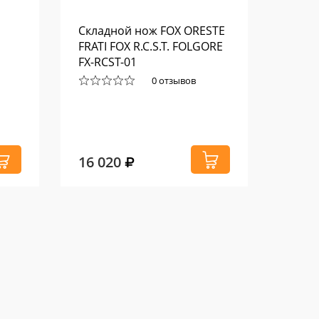
Складной нож FOX ORESTE
Револ
FRATI FOX R.C.S.T. FOLGORE
Кольт
FX-RCST-01
0 отзывов
16 020
8 52