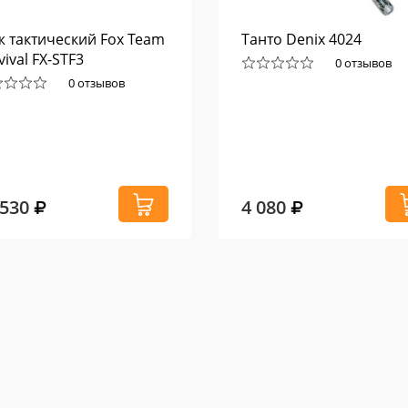
 тактический Fox Team
Танто Denix 4024
vival FX-STF3
0 отзывов
0 отзывов
 530
4 080