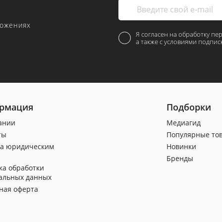
ложениях
Я согласен на обработку пе
а также с условиями подпис
рмация
Подборки
ании
Медиагид
ты
Популярные то
а юридическим
Новинки
Бренды
ка обработки
альных данных
ная оферта