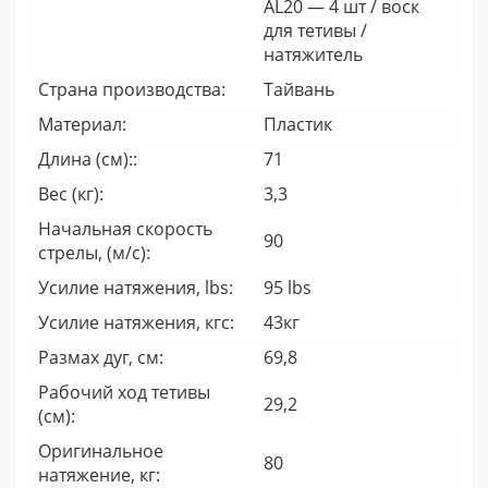
AL20 — 4 шт / воск
для тетивы /
натяжитель
Страна производства:
Тайвань
Материал:
Пластик
Длина (см)::
71
Вес (кг):
3,3
Начальная скорость
90
стрелы, (м/с):
Усилие натяжения, lbs:
95 lbs
Усилие натяжения, кгс:
43кг
Размах дуг, см:
69,8
Рабочий ход тетивы
29,2
(см):
Оригинальное
80
натяжение, кг: