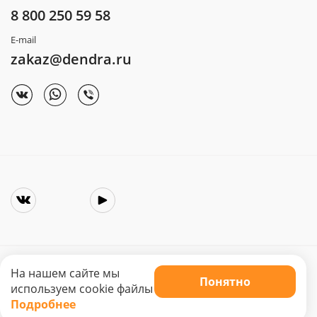
8 800 250 59 58
E-mail
zakaz@dendra.ru
На нашем сайте мы
Понятно
Copyright © 2025. Интернет-магазин «Dendra»
используем cookie файлы
Не является публичной офертой. Цена может меняться.
Подробнее