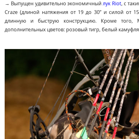
→ Выпущен удивительно экономичный
лук Riot
, с та
Craze (длиной натяжения от 19 до 30” и силой от 1
длинную и быструю конструкцию. Кроме того, M
дополнительных цветов: розовый тигр, белый камуфл