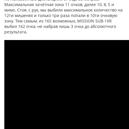
Максимальная зачётная зона 11 очков, далее 10, 8, 5 и
мимо. Стоя, с рук, мы выбили максимальное количество на
12ти мишенях и только три раза попали в 10ти очковую
зону. Тем самым, из 165 возможных, MISSION SUB-1XR
выбил 162 очка, не набрав лишь 3 очка до абсолютного
результата.