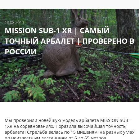
18.08.2019
MISSION SUB-1 XR | САМЫЙ
ТОЧНЫЙ АРБАЛЕТ | ПРОВЕРЕНО В
РОССИИ
Мы проверили новейшую модель арбалета MISSION SUB-
1XR на соревнованиях. Поразила высочайшая точность
арбалета! Стрельба велась по 15 мишеням, на разных углах
по неизвестным дистанциям от 5 до 55 метров.