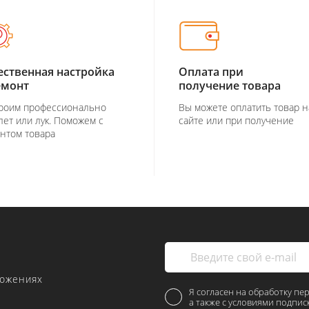
ественная настройка
Оплата при
емонт
получение товара
роим профессионально
Вы можете оплатить товар н
лет или лук. Поможем с
сайте или при получение
нтом товара
ложениях
Я согласен на обработку пе
а также с условиями подпис