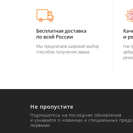
Бесплатная доставка
Кач
по всей России
и р
Мы предлагаем широкий выбор
Наст
способов получения заказа
арба
ремо
Не пропустите
Подпишитесь на последние обновления
и узнавайте о новинках и специальных пред
первыми.