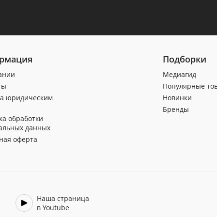
рмация
Подборки
ании
Медиагид
ты
Популярные то
а юридическим
Новинки
Бренды
ка обработки
альных данных
ная оферта
Наша страница
в Youtube