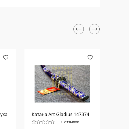
ука
Катана Art Gladius 147374
Нож 
32 M
0 отзывов