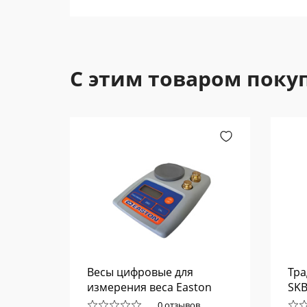
С этим товаром поку
eel
Весы цифровые для
Тра
измерения веса Easton
SKB
0 отзывов