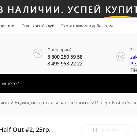
арантия
Стрелковый клуб
Охота с луком и арбалетом
Поговорим?
Ест
8 800 250 59 58
za
8 495 958 22 22
Ре
ПН
пины
Втулки, инсерты для наконечников
Инсерт Easton Super
alf Out #2, 25гр.
Сравнить