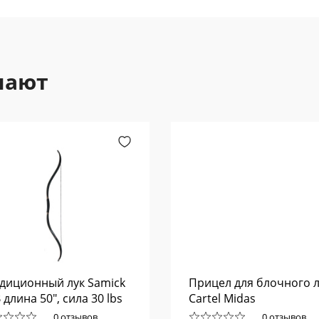
пают
диционный лук Samick
Прицел для блочного л
 длина 50", сила 30 lbs
Cartel Midas
0 отзывов
0 отзывов