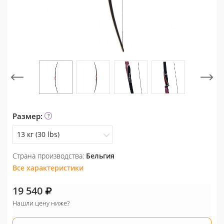
Размер:
13 кг (30 lbs)
Страна производства:
Бельгия
13 кг (30 lbs)
Все характеристики
15 кг (35 lbs)
19 540
18 кг (40 lbs)
Нашли цену ниже?
20 кг (45 lbs)