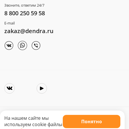
Звоните, ответим 24/7
8 800 250 59 58
E-mail
zakaz@dendra.ru
На нашем сайте мы
Понятно
Copyright © 2025. Интернет-магазин «Dendra»
используем cookie файлы
Не является публичной офертой. Цена может меняться.