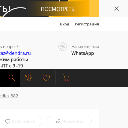
Вход
Регистрация
ь вопрос?
Напишите нам
kaz@dendra.ru
WhatsApp
жим работы
-ПТ с 9 -19
adius 882
В избранное
Поделиться