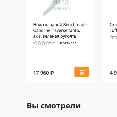
RESTE
Нож складной Benchmade
Скл
X-
Osborne, reverse tanto,
Tuf
axis, зеленая рукоять
0 отзывов
17 960
4 
Вы смотрели