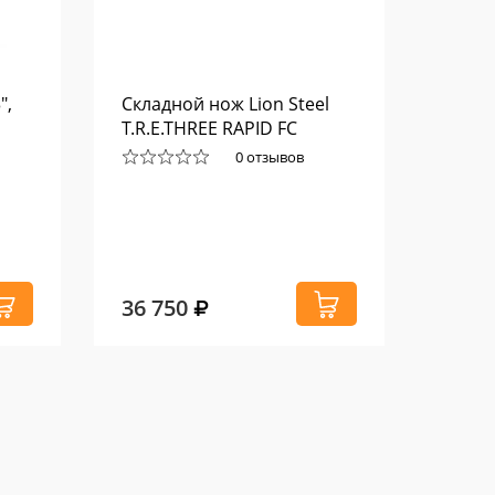
",
Складной нож Lion Steel
Вязоч
T.R.E.THREE RAPID FC
синя
0 отзывов
36 750
430