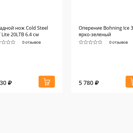
адной нож Cold Steel
Оперение Bohning Ice 3
f Lite 20LTB 6.4 см
ярко-зеленый
0 отзывов
0 отзывов
930
5 780