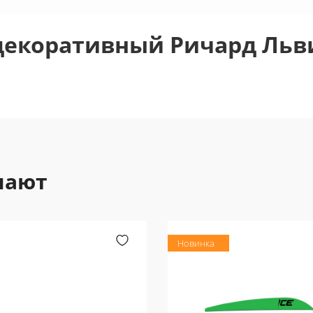
екоративный Ричард Льв
пают
Новинка