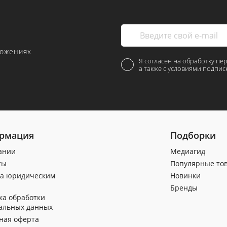
ложениях
Я согласен на обработку пе
а также с условиями подпис
рмация
Подборки
ании
Медиагид
ты
Популярные то
а юридическим
Новинки
Бренды
ка обработки
альных данных
ная оферта