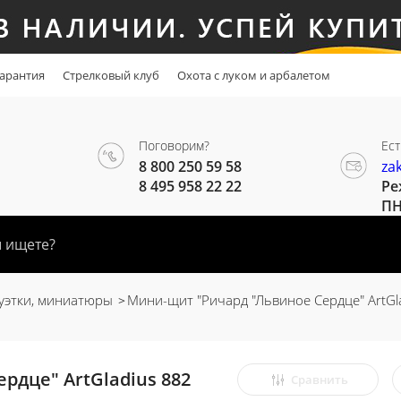
арантия
Стрелковый клуб
Охота с луком и арбалетом
Поговорим?
Ест
8 800 250 59 58
za
8 495 958 22 22
Ре
ПН
уэтки, миниатюры
Мини-щит "Ричард "Львиное Сердце" ArtGl
рдце" ArtGladius 882
Сравнить