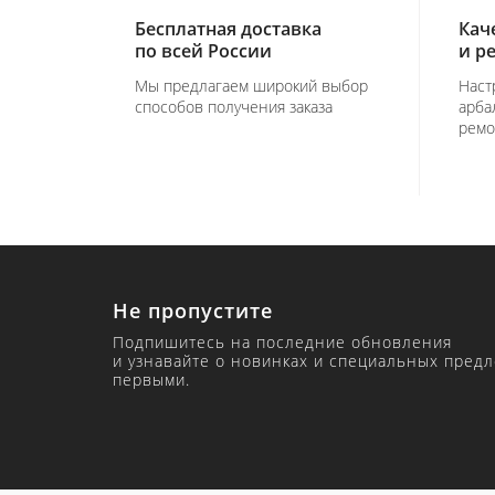
Бесплатная доставка
Кач
по всей России
и р
Мы предлагаем широкий выбор
Наст
способов получения заказа
арба
ремо
Не пропустите
Подпишитесь на последние обновления
и узнавайте о новинках и специальных пред
первыми.