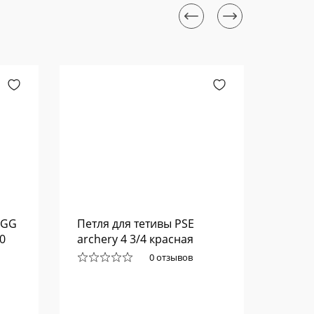
EGG
Петля для тетивы PSE
Писто
0
archery 4 3/4 красная
авто
г. Den
0 отзывов