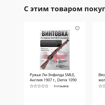
С этим товаром поку
ка
Ружье Ли-Энфилда SMLE,
Вяз
r 12"
Англия 1907 г., Denix 1090
жел
0 отзывов