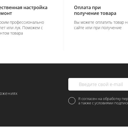
ественная настройка
Оплата при
емонт
получение товара
роим профессионально
Вы можете оплатить товар н
лет или лук. Поможем с
сайте или при получение
нтом товара
ложениях
Я согласен на обработку пе
а также с условиями подпис