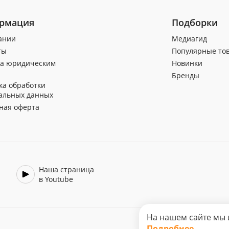
рмация
Подборки
ании
Медиагид
ты
Популярные то
а юридическим
Новинки
Бренды
ка обработки
альных данных
ная оферта
Наша страница
в Youtube
На нашем сайте мы 
Подробнее