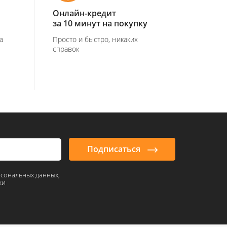
Онлайн-кредит
за 10 минут на покупку
а
Просто и быстро, никаких
справок
Подписаться
рсональных данных,
ки