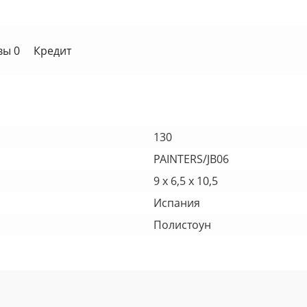
вы 0
Кредит
130
PAINTERS/JB06
9 х 6,5 х 10,5
Испания
Полистоун