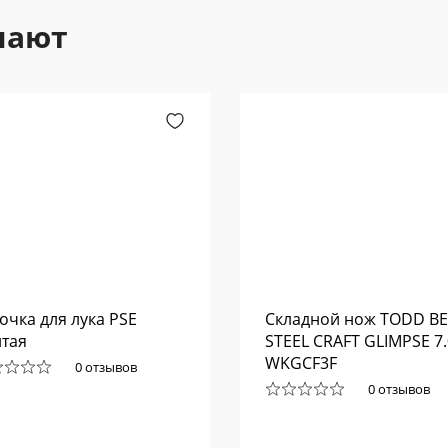
пают
очка для лука PSE
Складной нож TODD B
тая
STEEL CRAFT GLIMPSE 7.
WKGCF3F
0 отзывов
0 отзывов